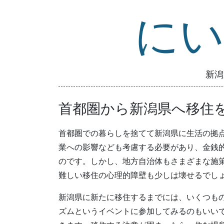
コ
に
ン
テ
ン
ツ
新潟
へ
ス
キ
首都圏から新潟県へ移住
ッ
プ
首都圏での暮らしを捨てて新潟県に生活の拠
業への影響なども考慮する必要があり、金銭
のです。しかし、地方自治体もさまざまな施
難しい移住の心理的障壁も少しは壊せるでし
新潟県に新たに移住するまでには、いくつも
ズムというイベントに参加してみるのもいい