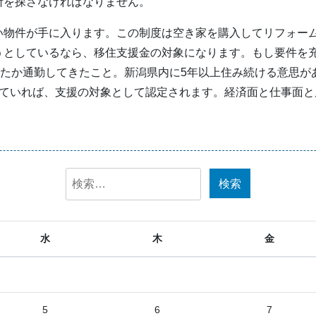
所を探さなければなりません。
い物件が手に入ります。この制度は空き家を購入してリフォーム
としているなら、移住支援金の対象になります。もし要件を充
いたか通勤してきたこと。新潟県内に5年以上住み続ける意思が
していれば、支援の対象として認定されます。経済面と仕事面
検
索:
水
木
金
5
6
7